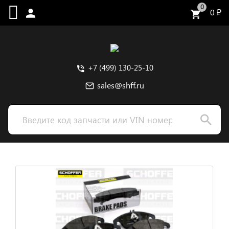
0
0
₽
+7 (499) 130-25-10
sales@shff.ru