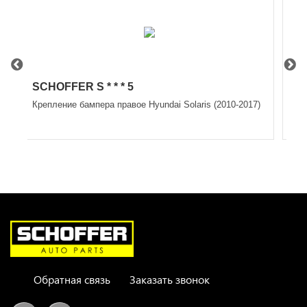
SCHOFFER S * * * 5
Eur
Крепление бампера правое Hyundai Solaris (2010-2017)
Эмб
Обратная связь
Заказать звонок