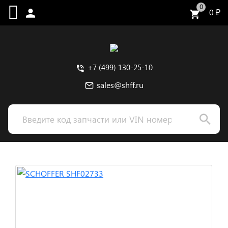
0
0
₽
+7 (499) 130-25-10
sales@shff.ru