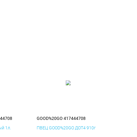
44708
GOOD%20GO 417444708
й 1л.
ПВЕЦ GOOD%20GO ДОТ4 910г