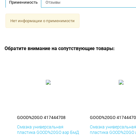
Применимость
Отзывы
Нет информации о применимости
Обратите внимание на сопутствующие товары:
GOOD%20GO 417444708
GOOD%20GO 41744470
Смазка универсальная
Смазка универсальна
пластика GOOD%20GO аэр БмД
пластика GOOD%20GO 