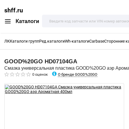
shff.ru
Каталоги
ЛК
Каталоги групп
Ред.каталоги
Wh-каталоги
Carbase
Сторонние к
GOOD%20GO
HD07104GA
Смазка универсальная пластика GOOD%20GO аэр Арома
О бренде GOOD%20GO
0 оценок