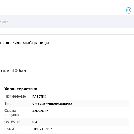
аталоги
Формы
Страницы
тная 400мл
Характеристики
Применение:
пластик
Тип:
Смазка универсальная
Форма
аэрозоль
выпуска:
Объём, л:
0.4
EAN-13:
HD07104GA