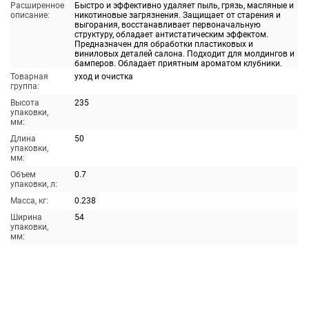
Расширенное
Быстро и эффективно удаляет пыль, грязь, масляные и
описание:
никотиновые загрязнения. Защищает от старения и
выгорания, восстанавливает первоначальную
структуру, обладает антистатическим эффектом.
Предназначен для обработки пластиковых и
виниловых деталей салона. Подходит для молдингов и
бамперов. Обладает приятным ароматом клубники.
Товарная
уход и очистка
группа:
Высота
235
упаковки,
мм:
Длина
50
упаковки,
мм:
Объем
0.7
упаковки, л:
Масса, кг:
0.238
Ширина
54
упаковки,
мм: