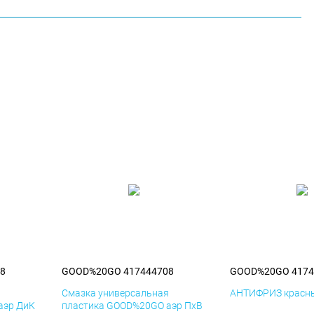
8
GOOD%20GO 417444708
GOOD%20GO 4174
я
Смазка универсальная
АНТИФРИЗ красны
аэр ДиК
пластика GOOD%20GO аэр ПхВ