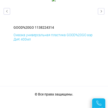
GOOD%20GO 1138224314
GO
аэр
Смазка универсальная пластика GOOD%20GO аэр
Сма
ДиК 400мл
ПхВ
© Все права защищены.