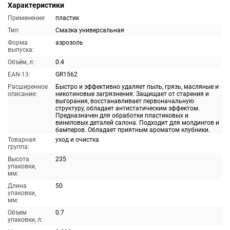
Характеристики
Применение:
пластик
Тип:
Смазка универсальная
Форма
аэрозоль
выпуска:
Объём, л:
0.4
EAN-13:
GR1562
Расширенное
Быстро и эффективно удаляет пыль, грязь, масляные и
описание:
никотиновые загрязнения. Защищает от старения и
выгорания, восстанавливает первоначальную
структуру, обладает антистатическим эффектом.
Предназначен для обработки пластиковых и
виниловых деталей салона. Подходит для молдингов и
бамперов. Обладает приятным ароматом клубники.
Товарная
уход и очистка
группа:
Высота
235
упаковки,
мм:
Длина
50
упаковки,
мм:
Объем
0.7
упаковки, л: