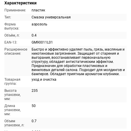
Характеристики
Применение:
пластик
Тип:
Смазка универсальная
Форма
аэрозоль
выпуска:
Объём, л:
0.4
EAN-13:
GM90011L01
Расширенное
Быстро и эффективно удаляет пыль, грязь, масляные и
описание:
никотиновые загрязнения. Защищает от старения и
выгорания, восстанавливает первоначальную
структуру, обладает антистатическим эффектом.
Предназначен для обработки пластиковых и
виниловых деталей салона. Подходит для молдингов и
бамперов. Обладает приятным ароматом клубники.
Товарная
уход и очистка
группа:
Высота
235
упаковки,
мм:
Длина
50
упаковки,
мм:
Объем
0.7
упаковки, л: