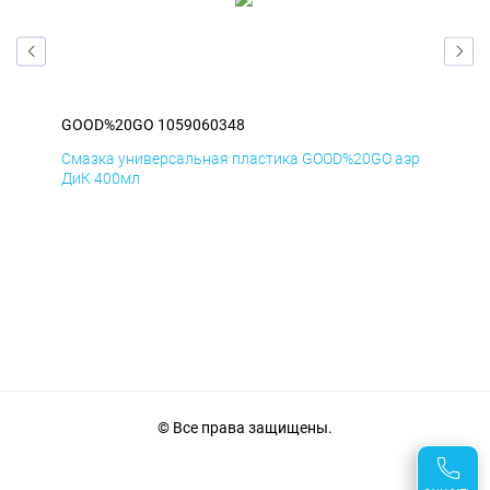
GOOD%20GO 1059060348
GO
аэр
Смазка универсальная пластика GOOD%20GO аэр
Сма
ДиК 400мл
ПхВ
© Все права защищены.