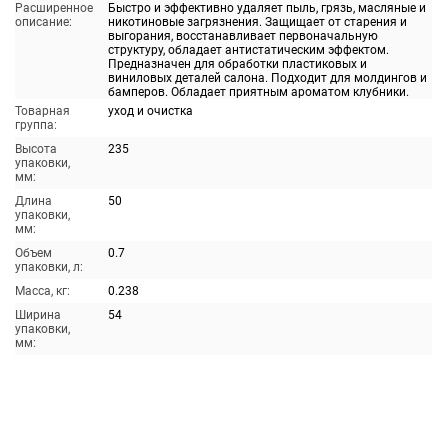
Расширенное
Быстро и эффективно удаляет пыль, грязь, масляные и
описание:
никотиновые загрязнения. Защищает от старения и
выгорания, восстанавливает первоначальную
структуру, обладает антистатическим эффектом.
Предназначен для обработки пластиковых и
виниловых деталей салона. Подходит для молдингов и
бамперов. Обладает приятным ароматом клубники.
Товарная
уход и очистка
группа:
Высота
235
упаковки,
мм:
Длина
50
упаковки,
мм:
Объем
0.7
упаковки, л:
Масса, кг:
0.238
Ширина
54
упаковки,
мм: