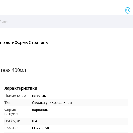
аталоги
Формы
Страницы
тная 400мл
Характеристики
Применение:
пластик
Тип:
Смазка универсальная
Форма
аэрозоль
выпуска:
Объём, л:
0.4
EAN-13:
FD290150