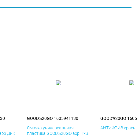
30
GOOD%20GO 1605941130
GOOD%20GO 1605
я
Смазка универсальная
АНТИФРИЗ красны
аэр ДиК
пластика GOOD%20GO аэр ПхВ