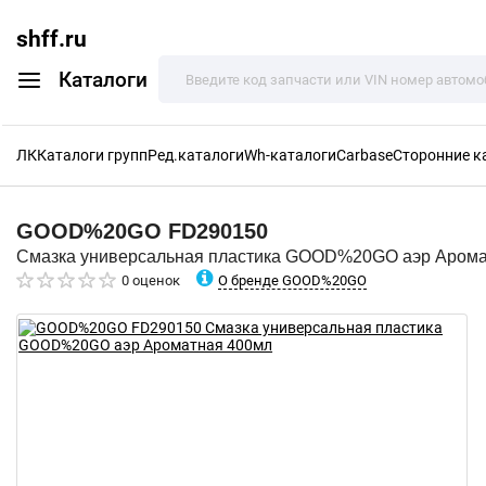
shff.ru
Каталоги
ЛК
Каталоги групп
Ред.каталоги
Wh-каталоги
Carbase
Сторонние к
GOOD%20GO
FD290150
Смазка универсальная пластика GOOD%20GO аэр Арома
О бренде GOOD%20GO
0 оценок