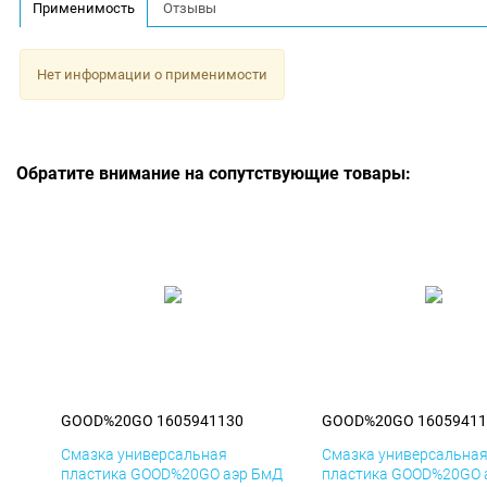
Применимость
Отзывы
Нет информации о применимости
Обратите внимание на сопутствующие товары:
GOOD%20GO 1605941130
GOOD%20GO 16059411
Смазка универсальная
Смазка универсальна
пластика GOOD%20GO аэр БмД
пластика GOOD%20GO 