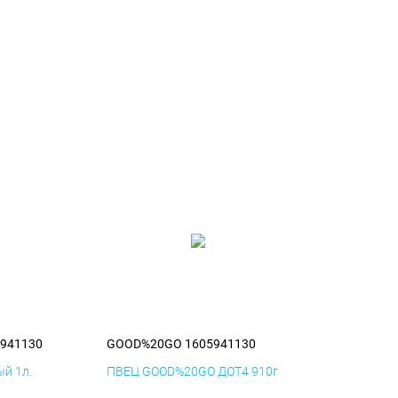
941130
GOOD%20GO 1605941130
й 1л.
ПВЕЦ GOOD%20GO ДОТ4 910г