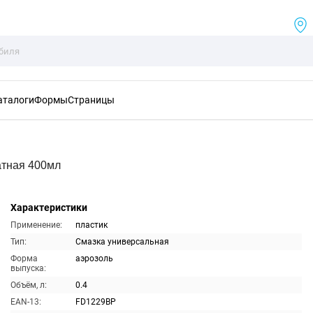
аталоги
Формы
Страницы
тная 400мл
Характеристики
Применение:
пластик
Тип:
Смазка универсальная
Форма
аэрозоль
выпуска:
Объём, л:
0.4
EAN-13:
FD1229BP