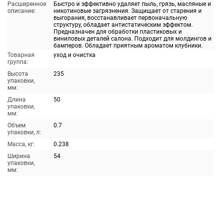
Расширенное
Быстро и эффективно удаляет пыль, грязь, масляные и
описание:
никотиновые загрязнения. Защищает от старения и
выгорания, восстанавливает первоначальную
структуру, обладает антистатическим эффектом.
Предназначен для обработки пластиковых и
виниловых деталей салона. Подходит для молдингов и
бамперов. Обладает приятным ароматом клубники.
Товарная
уход и очистка
группа:
Высота
235
упаковки,
мм:
Длина
50
упаковки,
мм:
Объем
0.7
упаковки, л:
Масса, кг:
0.238
Ширина
54
упаковки,
мм: