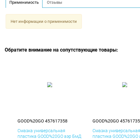
Применимость
Отзывы
Нет информации о применимости
Обратите внимание на сопутствующие товары:
GOOD%20GO 457617358
GOOD%20GO 45761735
Смазка универсальная
Смазка универсальна
пластика GOOD%20GO аэр БмД
пластика GOOD%20GO 