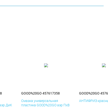
8
GOOD%20GO 457617358
GOOD%20GO 4576
я
Смазка универсальная
АНТИФРИЗ красны
аэр ДиК
пластика GOOD%20GO аэр ПхВ