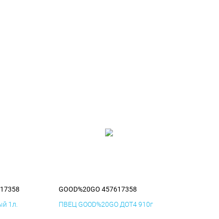
17358
GOOD%20GO 457617358
й 1л.
ПВЕЦ GOOD%20GO ДОТ4 910г