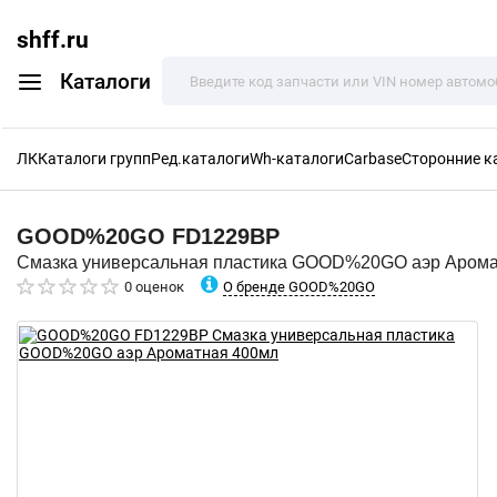
shff.ru
Каталоги
ЛК
Каталоги групп
Ред.каталоги
Wh-каталоги
Carbase
Сторонние к
GOOD%20GO
FD1229BP
Смазка универсальная пластика GOOD%20GO аэр Арома
О бренде GOOD%20GO
0 оценок