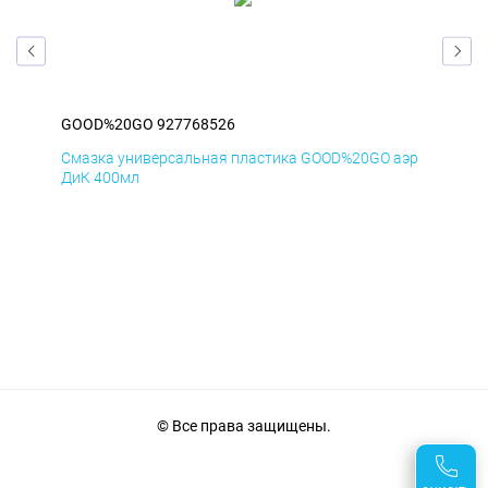
GOOD%20GO 927768526
GO
аэр
Смазка универсальная пластика GOOD%20GO аэр
Сма
ДиК 400мл
ПхВ
© Все права защищены.