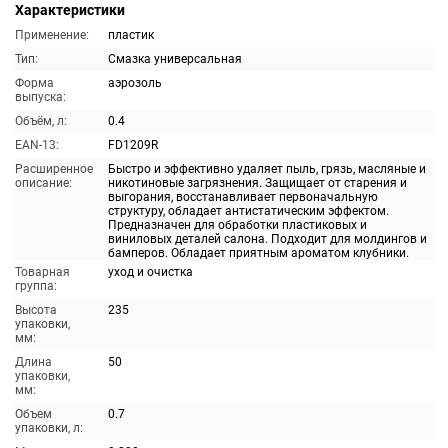
Характеристики
Применение:
пластик
Тип:
Смазка универсальная
Форма
аэрозоль
выпуска:
Объём, л:
0.4
EAN-13:
FD1209R
Расширенное
Быстро и эффективно удаляет пыль, грязь, масляные и
описание:
никотиновые загрязнения. Защищает от старения и
выгорания, восстанавливает первоначальную
структуру, обладает антистатическим эффектом.
Предназначен для обработки пластиковых и
виниловых деталей салона. Подходит для молдингов и
бамперов. Обладает приятным ароматом клубники.
Товарная
уход и очистка
группа:
Высота
235
упаковки,
мм:
Длина
50
упаковки,
мм:
Объем
0.7
упаковки, л: