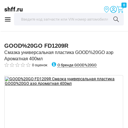
0
shff.ru
GOOD%20GO
FD1209R
Смазка универсальная пластика GOOD%20GO аэр
Ароматная 400мл
О бренде GOOD%20GO
0 оценок