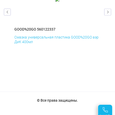
GOOD%20GO 560122337
GO
аэр
Смазка универсальная пластика GOOD%20GO аэр
Сма
ДиК 400мл
ПхВ
© Все права защищены.