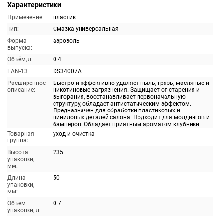
Характеристики
Применение:
пластик
Тип:
Смазка универсальная
Форма
аэрозоль
выпуска:
Объём, л:
0.4
EAN-13:
DS34007A
Расширенное
Быстро и эффективно удаляет пыль, грязь, масляные и
описание:
никотиновые загрязнения. Защищает от старения и
выгорания, восстанавливает первоначальную
структуру, обладает антистатическим эффектом.
Предназначен для обработки пластиковых и
виниловых деталей салона. Подходит для молдингов и
бамперов. Обладает приятным ароматом клубники.
Товарная
уход и очистка
группа:
Высота
235
упаковки,
мм:
Длина
50
упаковки,
мм:
Объем
0.7
упаковки, л: