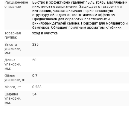
Расширенное
Быстро и эффективно удаляет пыль, грязь, масляные и
описание:
никотиновые загрязнения. Защищает от старения и
выгорания, восстанавливает первоначальную
структуру, обладает антистатическим эффектом.
Предназначен для обработки пластиковых и
виниловых деталей салона. Подходит для молдингов и
бамперов. Обладает приятным ароматом клубники.
Товарная
уход и очистка
группа:
Высота
235
упаковки,
мм:
Длина
50
упаковки,
мм:
Объем
0.7
упаковки, л:
Масса, кг:
0.238
Ширина
54
упаковки,
мм: