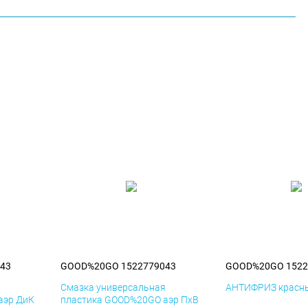
43
GOOD%20GO 1522779043
GOOD%20GO 1522
я
Смазка универсальная
АНТИФРИЗ красны
аэр ДиК
пластика GOOD%20GO аэр ПхВ