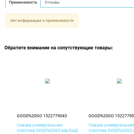
Применимость
Отзывы
Нет информации о применимости
Обратите внимание на сопутствующие товары:
GOOD%20GO 1522779043
GOOD%20GO 15227790
Смазка универсальная
Смазка универсальна
пластика GOOD%20GO аэр БмД
пластика GOOD%20GO 