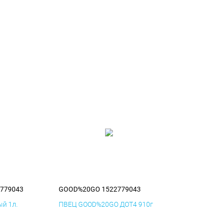
779043
GOOD%20GO 1522779043
й 1л.
ПВЕЦ GOOD%20GO ДОТ4 910г