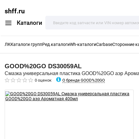
shff.ru
Каталоги
ЛК
Каталоги групп
Ред.каталоги
Wh-каталоги
Carbase
Сторонние к
GOOD%20GO
DS30059AL
Смазка универсальная пластика GOOD%20GO аэр Арома
О бренде GOOD%20GO
0 оценок