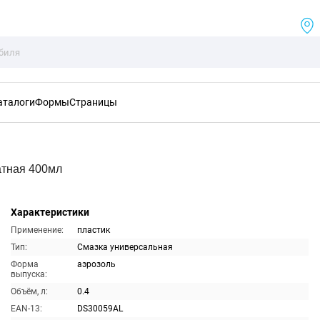
аталоги
Формы
Страницы
тная 400мл
Характеристики
Применение:
пластик
Тип:
Смазка универсальная
Форма
аэрозоль
выпуска:
Объём, л:
0.4
EAN-13:
DS30059AL