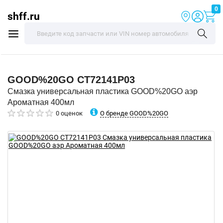
0
shff.ru
GOOD%20GO
CT72141P03
Смазка универсальная пластика GOOD%20GO аэр
Ароматная 400мл
О бренде GOOD%20GO
0 оценок