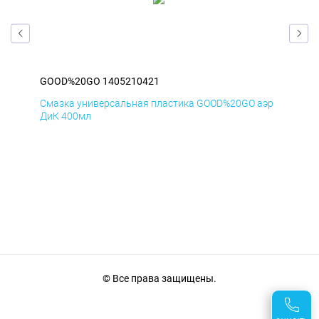
GOOD%20GO 1405210421
GO
аэр
Смазка универсальная пластика GOOD%20GO аэр
Сма
ДиК 400мл
ПхВ
© Все права защищены.