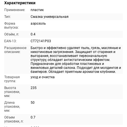
Характеристики
Применение:
пластик
Тип:
Смазка универсальная
Форма
аэрозоль
выпуска:
Объём, л:
0.4
EAN-13:
CT72141P03
Расширенное
Быстро и эффективно удаляет пыль, грязь, масляные и
описание:
никотиновые загрязнения. Защищает от старения и
выгорания, восстанавливает первоначальную
структуру, обладает антистатическим эффектом.
Предназначен для обработки пластиковых и
виниловых деталей салона. Подходит для молдингов и
бамперов. Обладает приятным ароматом клубники.
Товарная
уход и очистка
группа:
Высота
235
упаковки,
мм:
Длина
50
упаковки,
мм:
Объем
0.7
упаковки, л: