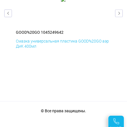
GOOD%20GO 1045249642
GO
аэр
Смазка универсальная пластика GOOD%20GO аэр
Сма
ДиК 400мл
ПхВ
© Все права защищены.