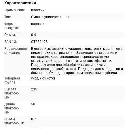
Характеристики
Применение:
пластик
Тип:
Смазка универсальная
Форма
аэрозоль
выпуска:
Объём, л:
0.4
EAN-13:
CT25240B
Расширенное
Быстро и эффективно удаляет пыль, грязь, масляные и
описание:
никотиновые загрязнения. Защищает от старения и
выгорания, восстанавливает первоначальную
структуру, обладает антистатическим эффектом.
Предназначен для обработки пластиковых и
виниловых деталей салона. Подходит для молдингов и
бамперов. Обладает приятным ароматом клубники.
Товарная
уход и очистка
группа:
Высота
235
упаковки,
мм:
Длина
50
упаковки,
мм:
Объем
0.7
упаковки, л: