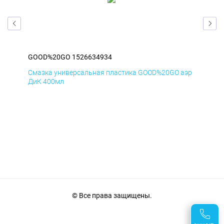
GOOD%20GO 1526634934
GO
аэр
Смазка универсальная пластика GOOD%20GO аэр
Сма
ДиК 400мл
ПхВ
© Все права защищены.