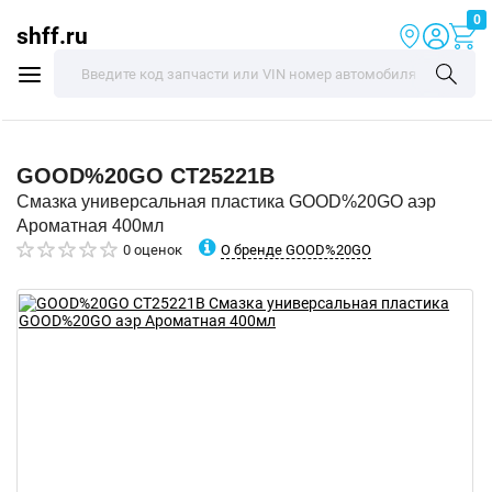
0
shff.ru
GOOD%20GO
CT25221B
Смазка универсальная пластика GOOD%20GO аэр
Ароматная 400мл
О бренде GOOD%20GO
0 оценок