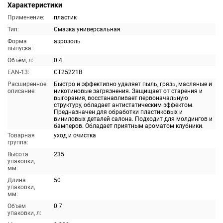
Характеристики
Применение:
пластик
Тип:
Смазка универсальная
Форма
аэрозоль
выпуска:
Объём, л:
0.4
EAN-13:
CT25221B
Расширенное
Быстро и эффективно удаляет пыль, грязь, масляные и
описание:
никотиновые загрязнения. Защищает от старения и
выгорания, восстанавливает первоначальную
структуру, обладает антистатическим эффектом.
Предназначен для обработки пластиковых и
виниловых деталей салона. Подходит для молдингов и
бамперов. Обладает приятным ароматом клубники.
Товарная
уход и очистка
группа:
Высота
235
упаковки,
мм:
Длина
50
упаковки,
мм:
Объем
0.7
упаковки, л: