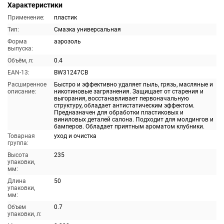
Характеристики
Применение:
пластик
Тип:
Смазка универсальная
Форма
аэрозоль
выпуска:
Объём, л:
0.4
EAN-13:
BW31247CB
Расширенное
Быстро и эффективно удаляет пыль, грязь, масляные и
описание:
никотиновые загрязнения. Защищает от старения и
выгорания, восстанавливает первоначальную
структуру, обладает антистатическим эффектом.
Предназначен для обработки пластиковых и
виниловых деталей салона. Подходит для молдингов и
бамперов. Обладает приятным ароматом клубники.
Товарная
уход и очистка
группа:
Высота
235
упаковки,
мм:
Длина
50
упаковки,
мм:
Объем
0.7
упаковки, л: