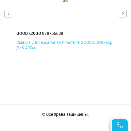
GOOD%20GO 878756688
GO
аэр
Смазка универсальная пластика GOOD%20GO аэр
Сма
ДиК 400мл
ПхВ
© Все права защищены.