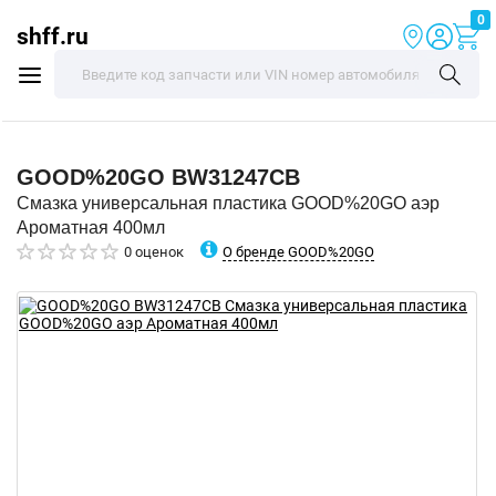
0
shff.ru
GOOD%20GO
BW31247CB
Смазка универсальная пластика GOOD%20GO аэр
Ароматная 400мл
О бренде GOOD%20GO
0 оценок