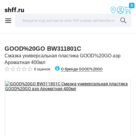
0
shff.ru
GOOD%20GO
BW311801C
Смазка универсальная пластика GOOD%20GO аэр
Ароматная 400мл
О бренде GOOD%20GO
0 оценок