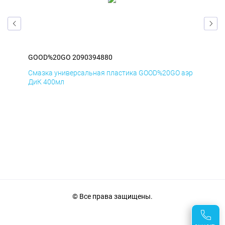
GOOD%20GO 2090394880
GO
аэр
Смазка универсальная пластика GOOD%20GO аэр
Сма
ДиК 400мл
ПхВ
© Все права защищены.