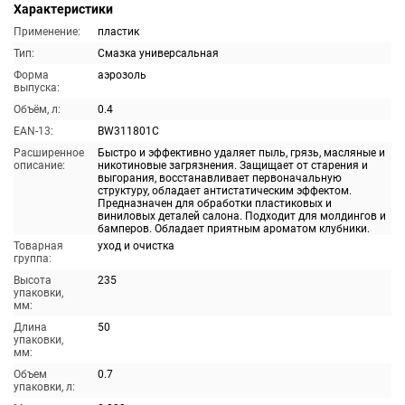
Характеристики
Применение:
пластик
Тип:
Смазка универсальная
Форма
аэрозоль
выпуска:
Объём, л:
0.4
EAN-13:
BW311801C
Расширенное
Быстро и эффективно удаляет пыль, грязь, масляные и
описание:
никотиновые загрязнения. Защищает от старения и
выгорания, восстанавливает первоначальную
структуру, обладает антистатическим эффектом.
Предназначен для обработки пластиковых и
виниловых деталей салона. Подходит для молдингов и
бамперов. Обладает приятным ароматом клубники.
Товарная
уход и очистка
группа:
Высота
235
упаковки,
мм:
Длина
50
упаковки,
мм:
Объем
0.7
упаковки, л: