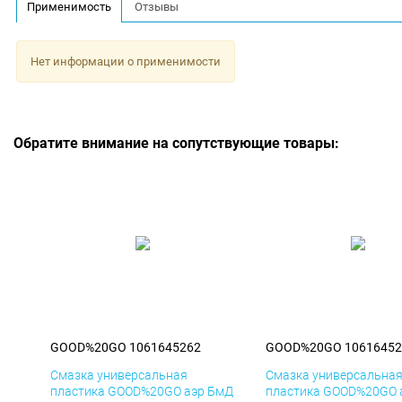
Применимость
Отзывы
Нет информации о применимости
Обратите внимание на сопутствующие товары:
GOOD%20GO 1061645262
GOOD%20GO 10616452
Смазка универсальная
Смазка универсальна
пластика GOOD%20GO аэр БмД
пластика GOOD%20GO 