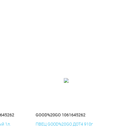
645262
GOOD%20GO 1061645262
й 1л.
ПВЕЦ GOOD%20GO ДОТ4 910г