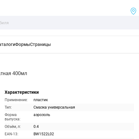
аталоги
Формы
Страницы
тная 400мл
Характеристики
Применение:
пластик
Тип:
Смазка универсальная
Форма
аэрозоль
выпуска:
Объём, л:
0.4
EAN-13:
BW1522L02