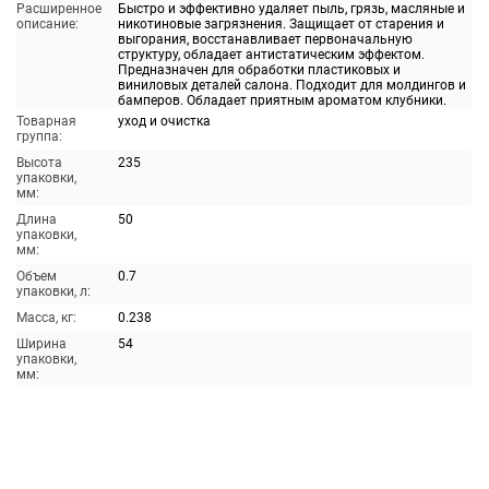
Расширенное
Быстро и эффективно удаляет пыль, грязь, масляные и
описание:
никотиновые загрязнения. Защищает от старения и
выгорания, восстанавливает первоначальную
структуру, обладает антистатическим эффектом.
Предназначен для обработки пластиковых и
виниловых деталей салона. Подходит для молдингов и
бамперов. Обладает приятным ароматом клубники.
Товарная
уход и очистка
группа:
Высота
235
упаковки,
мм:
Длина
50
упаковки,
мм:
Объем
0.7
упаковки, л:
Масса, кг:
0.238
Ширина
54
упаковки,
мм: