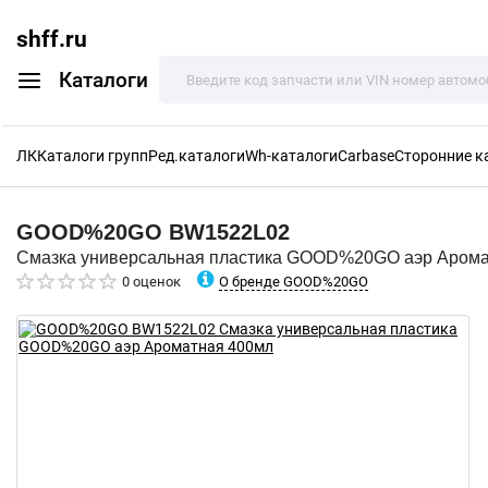
shff.ru
Каталоги
ЛК
Каталоги групп
Ред.каталоги
Wh-каталоги
Carbase
Сторонние к
GOOD%20GO
BW1522L02
Смазка универсальная пластика GOOD%20GO аэр Арома
О бренде GOOD%20GO
0 оценок