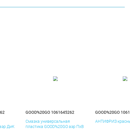
62
GOOD%20GO 1061645262
GOOD%20GO 1061
я
Смазка универсальная
АНТИФРИЗ красны
аэр ДиК
пластика GOOD%20GO аэр ПхВ