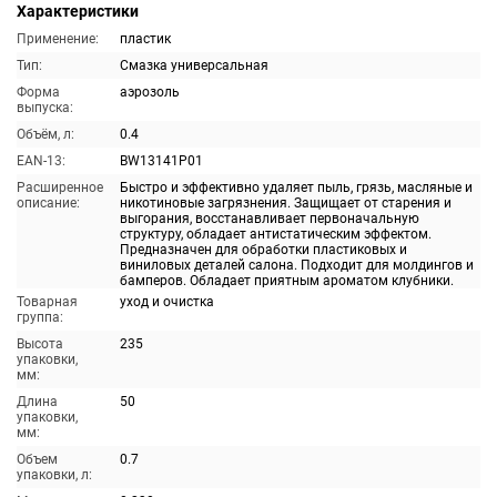
Характеристики
Применение:
пластик
Тип:
Смазка универсальная
Форма
аэрозоль
выпуска:
Объём, л:
0.4
EAN-13:
BW13141P01
Расширенное
Быстро и эффективно удаляет пыль, грязь, масляные и
описание:
никотиновые загрязнения. Защищает от старения и
выгорания, восстанавливает первоначальную
структуру, обладает антистатическим эффектом.
Предназначен для обработки пластиковых и
виниловых деталей салона. Подходит для молдингов и
бамперов. Обладает приятным ароматом клубники.
Товарная
уход и очистка
группа:
Высота
235
упаковки,
мм:
Длина
50
упаковки,
мм:
Объем
0.7
упаковки, л: