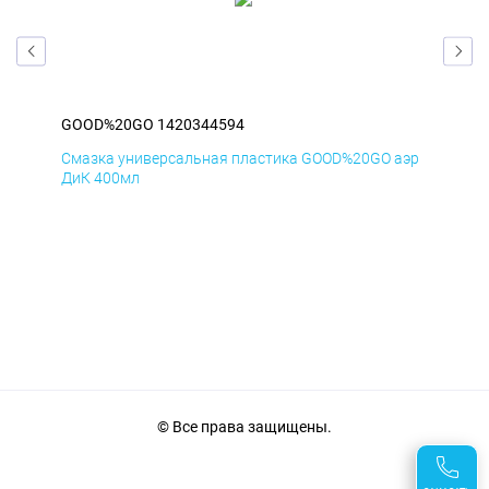
GOOD%20GO 1420344594
GO
аэр
Смазка универсальная пластика GOOD%20GO аэр
Сма
ДиК 400мл
ПхВ
© Все права защищены.