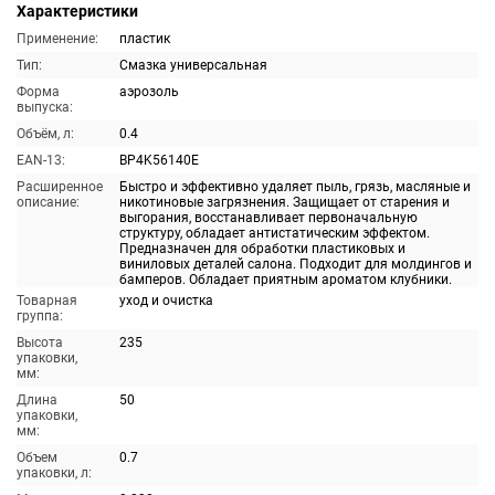
Характеристики
Применение:
пластик
Тип:
Смазка универсальная
Форма
аэрозоль
выпуска:
Объём, л:
0.4
EAN-13:
BP4K56140E
Расширенное
Быстро и эффективно удаляет пыль, грязь, масляные и
описание:
никотиновые загрязнения. Защищает от старения и
выгорания, восстанавливает первоначальную
структуру, обладает антистатическим эффектом.
Предназначен для обработки пластиковых и
виниловых деталей салона. Подходит для молдингов и
бамперов. Обладает приятным ароматом клубники.
Товарная
уход и очистка
группа:
Высота
235
упаковки,
мм:
Длина
50
упаковки,
мм:
Объем
0.7
упаковки, л: