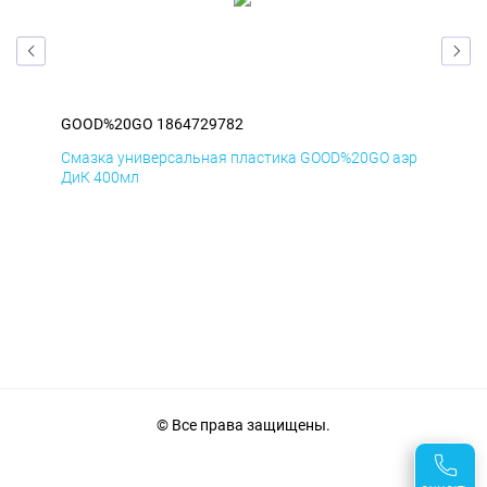
GOOD%20GO 1864729782
GO
аэр
Смазка универсальная пластика GOOD%20GO аэр
Сма
ДиК 400мл
ПхВ
© Все права защищены.