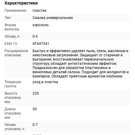
Характеристики
Применение:
пластик
Тип:
Смазка универсальная
Форма
аэрозоль
выпуска:
Объём, л:
0.4
EAN-13:
AT447541
Расширенное
Быстро и эффективно удаляет пыль, грязь, масляные и
описание:
никотиновые загрязнения. Защищает от старения и
выгорания, восстанавливает первоначальную
структуру, обладает антистатическим эффектом.
Предназначен для обработки пластиковых и
виниловых деталей салона. Подходит для молдингов и
бамперов. Обладает приятным ароматом клубники.
Товарная
уход и очистка
группа:
Высота
235
упаковки,
мм:
Длина
50
упаковки,
мм:
Объем
0.7
упаковки, л: