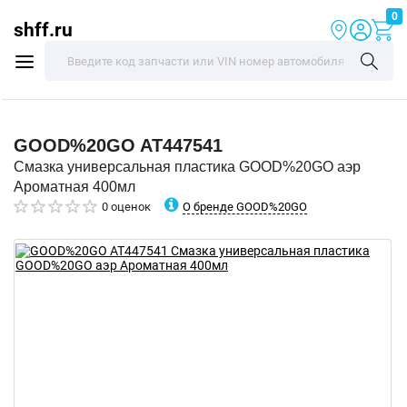
0
shff.ru
GOOD%20GO
AT447541
Смазка универсальная пластика GOOD%20GO аэр
Ароматная 400мл
О бренде GOOD%20GO
0 оценок