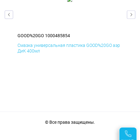
GOOD%20GO 1000485854
GO
аэр
Смазка универсальная пластика GOOD%20GO аэр
Сма
ДиК 400мл
ПхВ
© Все права защищены.