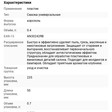
Характеристики
Применение:
пластик
Тип:
Смазка универсальная
Форма
аэрозоль
выпуска:
Объём, л:
0.4
EAN-13:
AN30242RB
Расширенное
Быстро и эффективно удаляет пыль, грязь, масляные и
описание:
никотиновые загрязнения. Защищает от старения и
выгорания, восстанавливает первоначальную
структуру, обладает антистатическим эффектом.
Предназначен для обработки пластиковых и
виниловых деталей салона. Подходит для молдингов и
бамперов. Обладает приятным ароматом клубники.
Товарная
уход и очистка
группа:
Высота
235
упаковки,
мм:
Длина
50
упаковки,
мм:
Объем
0.7
упаковки, л: