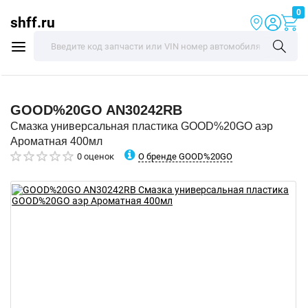
0
shff.ru
GOOD%20GO
AN30242RB
Смазка универсальная пластика GOOD%20GO аэр
Ароматная 400мл
О бренде GOOD%20GO
0 оценок