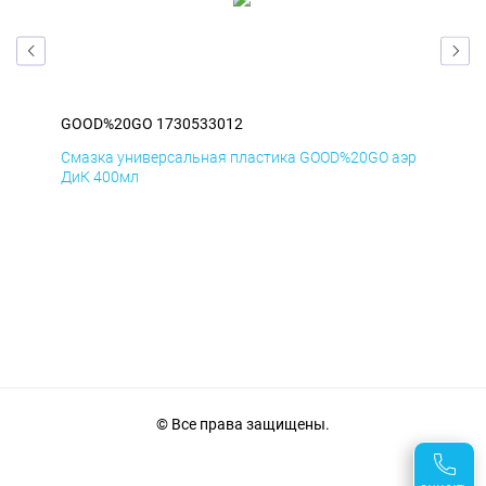
GOOD%20GO 1730533012
GO
аэр
Смазка универсальная пластика GOOD%20GO аэр
Сма
ДиК 400мл
ПхВ
© Все права защищены.