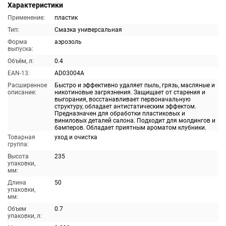
Характеристики
Применение:
пластик
Тип:
Смазка универсальная
Форма
аэрозоль
выпуска:
Объём, л:
0.4
EAN-13:
AD03004A
Расширенное
Быстро и эффективно удаляет пыль, грязь, масляные и
описание:
никотиновые загрязнения. Защищает от старения и
выгорания, восстанавливает первоначальную
структуру, обладает антистатическим эффектом.
Предназначен для обработки пластиковых и
виниловых деталей салона. Подходит для молдингов и
бамперов. Обладает приятным ароматом клубники.
Товарная
уход и очистка
группа:
Высота
235
упаковки,
мм:
Длина
50
упаковки,
мм:
Объем
0.7
упаковки, л: