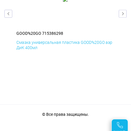
GOOD%20GO 715386298
GO
аэр
Смазка универсальная пластика GOOD%20GO аэр
Сма
ДиК 400мл
ПхВ
© Все права защищены.