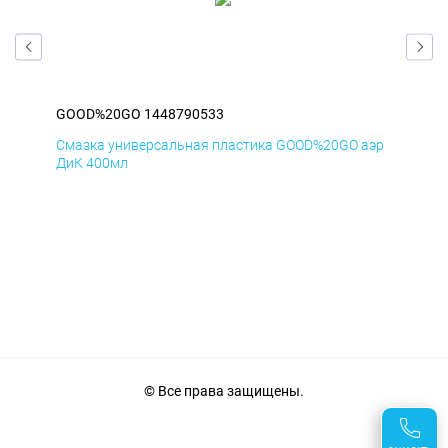
GOOD%20GO 1448790533
GO
аэр
Смазка универсальная пластика GOOD%20GO аэр
Сма
ДиК 400мл
ПхВ
© Все права защищены.