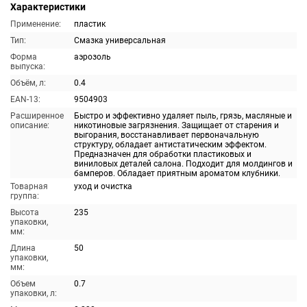
Характеристики
Применение:
пластик
Тип:
Смазка универсальная
Форма
аэрозоль
выпуска:
Объём, л:
0.4
EAN-13:
9504903
Расширенное
Быстро и эффективно удаляет пыль, грязь, масляные и
описание:
никотиновые загрязнения. Защищает от старения и
выгорания, восстанавливает первоначальную
структуру, обладает антистатическим эффектом.
Предназначен для обработки пластиковых и
виниловых деталей салона. Подходит для молдингов и
бамперов. Обладает приятным ароматом клубники.
Товарная
уход и очистка
группа:
Высота
235
упаковки,
мм:
Длина
50
упаковки,
мм:
Объем
0.7
упаковки, л: