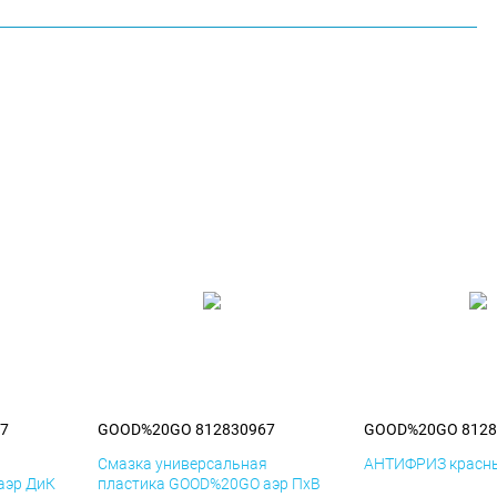
7
GOOD%20GO 812830967
GOOD%20GO 8128
я
Смазка универсальная
АНТИФРИЗ красны
аэр ДиК
пластика GOOD%20GO аэр ПхВ