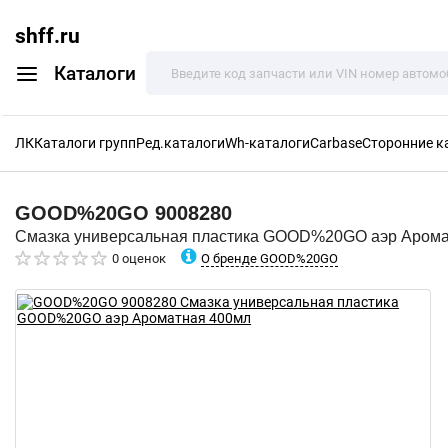
shff.ru
Каталоги
ЛК
Каталоги групп
Ред.каталоги
Wh-каталоги
Carbase
Сторонние к
GOOD%20GO
9008280
Смазка универсальная пластика GOOD%20GO аэр Арома
О бренде GOOD%20GO
0 оценок