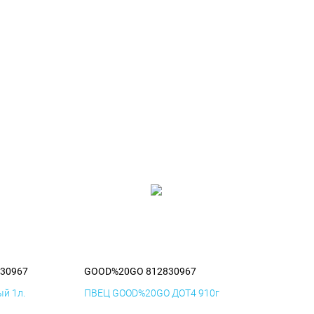
30967
GOOD%20GO 812830967
й 1л.
ПВЕЦ GOOD%20GO ДОТ4 910г