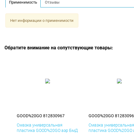
Применимость
Отзывы
Нет информации о применимости
Обратите внимание на сопутствующие товары:
GOOD%20GO 812830967
GOOD%20GO 81283096
Смазка универсальная
Смазка универсальна
пластика GOOD%20GO аэр БмД
пластика GOOD%20GO 