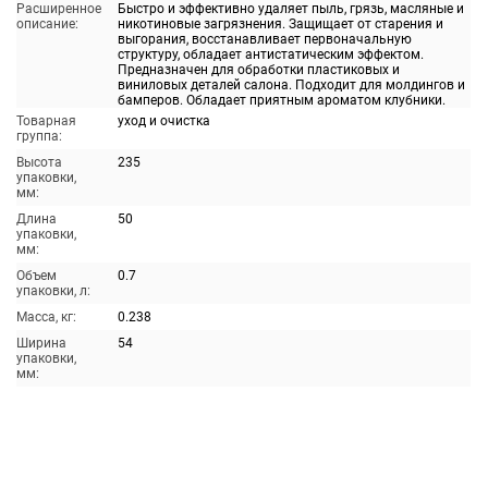
Расширенное
Быстро и эффективно удаляет пыль, грязь, масляные и
описание:
никотиновые загрязнения. Защищает от старения и
выгорания, восстанавливает первоначальную
структуру, обладает антистатическим эффектом.
Предназначен для обработки пластиковых и
виниловых деталей салона. Подходит для молдингов и
бамперов. Обладает приятным ароматом клубники.
Товарная
уход и очистка
группа:
Высота
235
упаковки,
мм:
Длина
50
упаковки,
мм:
Объем
0.7
упаковки, л:
Масса, кг:
0.238
Ширина
54
упаковки,
мм: