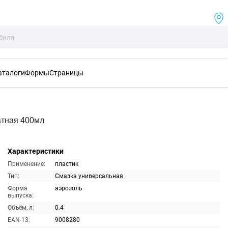
аталоги
Формы
Страницы
тная 400мл
Характеристики
Применение:
пластик
Тип:
Смазка универсальная
Форма
аэрозоль
выпуска:
Объём, л:
0.4
EAN-13:
9008280