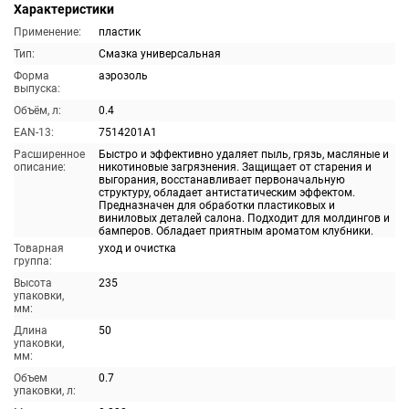
Характеристики
Применение:
пластик
Тип:
Смазка универсальная
Форма
аэрозоль
выпуска:
Объём, л:
0.4
EAN-13:
7514201A1
Расширенное
Быстро и эффективно удаляет пыль, грязь, масляные и
описание:
никотиновые загрязнения. Защищает от старения и
выгорания, восстанавливает первоначальную
структуру, обладает антистатическим эффектом.
Предназначен для обработки пластиковых и
виниловых деталей салона. Подходит для молдингов и
бамперов. Обладает приятным ароматом клубники.
Товарная
уход и очистка
группа:
Высота
235
упаковки,
мм:
Длина
50
упаковки,
мм:
Объем
0.7
упаковки, л: