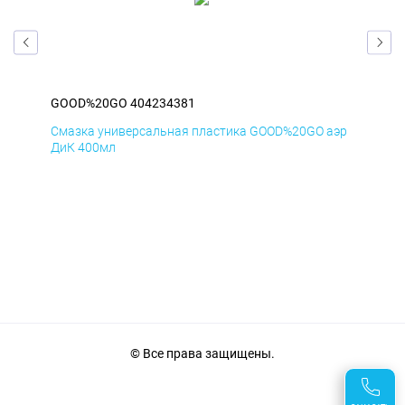
GOOD%20GO 404234381
GO
аэр
Смазка универсальная пластика GOOD%20GO аэр
Сма
ДиК 400мл
ПхВ
© Все права защищены.