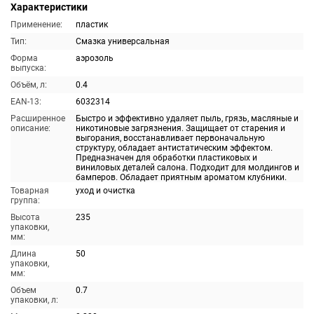
Характеристики
Применение:
пластик
Тип:
Смазка универсальная
Форма
аэрозоль
выпуска:
Объём, л:
0.4
EAN-13:
6032314
Расширенное
Быстро и эффективно удаляет пыль, грязь, масляные и
описание:
никотиновые загрязнения. Защищает от старения и
выгорания, восстанавливает первоначальную
структуру, обладает антистатическим эффектом.
Предназначен для обработки пластиковых и
виниловых деталей салона. Подходит для молдингов и
бамперов. Обладает приятным ароматом клубники.
Товарная
уход и очистка
группа:
Высота
235
упаковки,
мм:
Длина
50
упаковки,
мм:
Объем
0.7
упаковки, л: