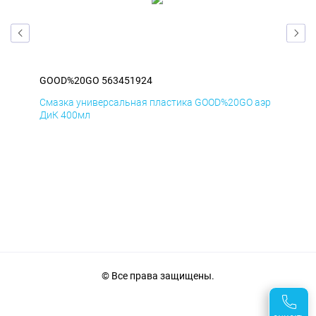
GOOD%20GO 563451924
GO
аэр
Смазка универсальная пластика GOOD%20GO аэр
Сма
ДиК 400мл
ПхВ
© Все права защищены.