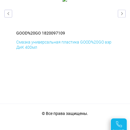
GOOD%20GO 1820097109
GO
аэр
Смазка универсальная пластика GOOD%20GO аэр
Сма
ДиК 400мл
ПхВ
© Все права защищены.