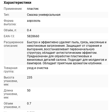
Характеристики
Применение:
пластик
Тип:
Смазка универсальная
Форма
аэрозоль
выпуска:
Объём, л:
0.4
EAN-13:
5828660
Расширенное
Быстро и эффективно удаляет пыль, грязь, масляные и
описание:
никотиновые загрязнения. Защищает от старения и
выгорания, восстанавливает первоначальную
структуру, обладает антистатическим эффектом.
Предназначен для обработки пластиковых и
виниловых деталей салона. Подходит для молдингов и
бамперов. Обладает приятным ароматом клубники.
Товарная
уход и очистка
группа:
Высота
235
упаковки,
мм:
Длина
50
упаковки,
мм:
Объем
0.7
упаковки, л: