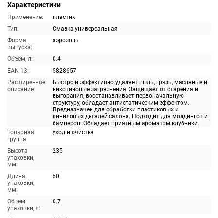
Характеристики
Применение:
пластик
Тип:
Смазка универсальная
Форма
аэрозоль
выпуска:
Объём, л:
0.4
EAN-13:
5828657
Расширенное
Быстро и эффективно удаляет пыль, грязь, масляные и
описание:
никотиновые загрязнения. Защищает от старения и
выгорания, восстанавливает первоначальную
структуру, обладает антистатическим эффектом.
Предназначен для обработки пластиковых и
виниловых деталей салона. Подходит для молдингов и
бамперов. Обладает приятным ароматом клубники.
Товарная
уход и очистка
группа:
Высота
235
упаковки,
мм:
Длина
50
упаковки,
мм:
Объем
0.7
упаковки, л: