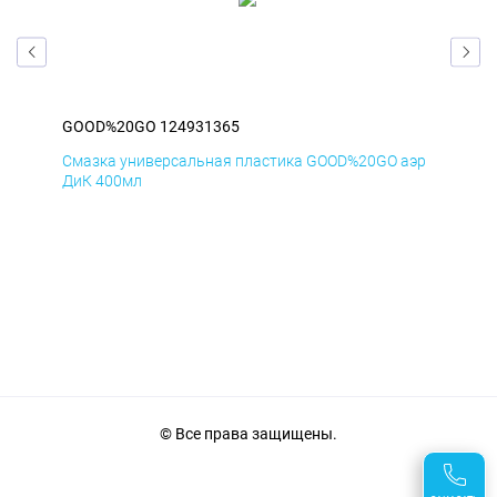
GOOD%20GO 124931365
GO
аэр
Смазка универсальная пластика GOOD%20GO аэр
Сма
ДиК 400мл
ПхВ
© Все права защищены.