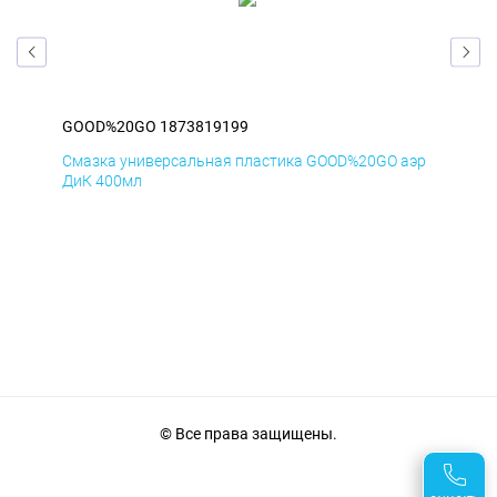
GOOD%20GO 1873819199
GO
аэр
Смазка универсальная пластика GOOD%20GO аэр
Сма
ДиК 400мл
ПхВ
© Все права защищены.