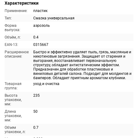
Характеристики
Применение:
пластик
Тип:
Смазка универсальная
Форма
аэрозоль
выпуска:
Объём, л:
0.4
EAN-13:
0315667
Расширенное
Быстро и эффективно удаляет пыль, грязь, масляные и
описание:
никотиновые загрязнения. Защищает от старения и
выгорания, восстанавливает первоначальную
структуру, обладает антистатическим эффектом.
Предназначен для обработки пластиковых и
виниловых деталей салона. Подходит для молдингов и
бамперов. Обладает приятным ароматом клубники.
Товарная
уход и очистка
группа:
Высота
235
упаковки,
мм:
Длина
50
упаковки,
мм:
Объем
0.7
упаковки, л: